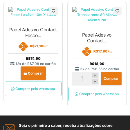
Papel Adesivo Contact
Papel Adesivo
Fosco...
Contact...
R$71,16
Pix
R$17,96
Pix
R$74,90
12x de
R$7,08
no cartão
R$18,90
3x de
R$6,55
no cartão
Comprar
Comprar
Comprar pelo whatsapp
Comprar pelo whatsapp
Seja o primeiro a saber, receba atualizações sobre