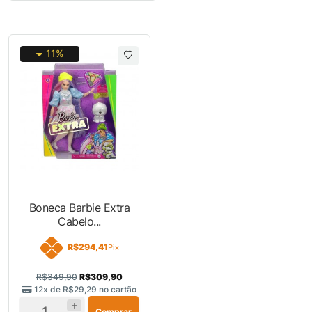
11%
Boneca Barbie Extra
Cabelo...
R$294,41
Pix
R$349,90
R$309,90
12x de
R$29,29
no cartão
Comprar