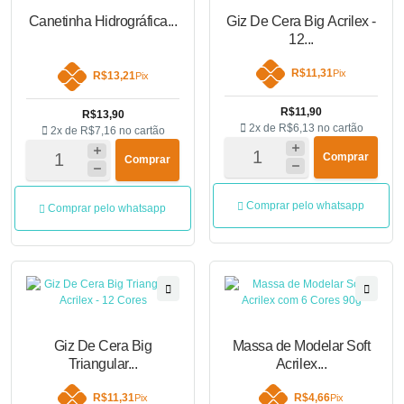
Canetinha Hidrográfica...
Giz De Cera Big Acrilex -
12...
R$11,31
Pix
R$13,21
Pix
R$11,90
R$13,90
2x de
R$6,13
no cartão
2x de
R$7,16
no cartão
Comprar
Comprar
Comprar pelo whatsapp
Comprar pelo whatsapp
Giz De Cera Big
Massa de Modelar Soft
Triangular...
Acrilex...
R$11,31
R$4,66
Pix
Pix