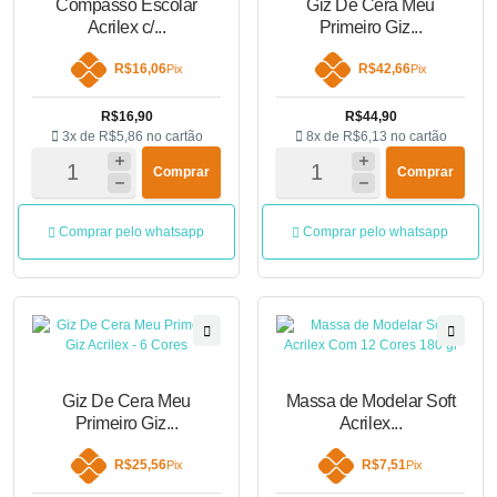
Compasso Escolar
Giz De Cera Meu
Acrilex c/...
Primeiro Giz...
R$16,06
R$42,66
Pix
Pix
R$16,90
R$44,90
3x de
R$5,86
no cartão
8x de
R$6,13
no cartão
Comprar
Comprar
Comprar pelo whatsapp
Comprar pelo whatsapp
Giz De Cera Meu
Massa de Modelar Soft
Primeiro Giz...
Acrilex...
R$25,56
R$7,51
Pix
Pix