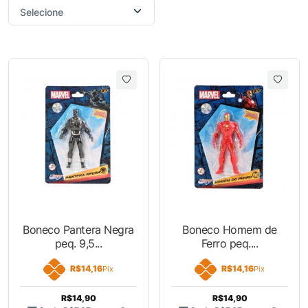
Boneco Pantera Negra
Boneco Homem de
peq. 9,5...
Ferro peq....
R$14,16
R$14,16
Pix
Pix
R$14,90
R$14,90