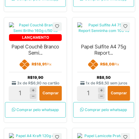
LANÇAMENTO
Papel Couchê Branco
Papel Sulfite A4 75g
Semi...
Report...
R$18,91
R$8,08
Pix
Pix
R$19,90
R$8,50
3x de
R$6,90
no cartão
1x de
R$8,50
sem juros
Comprar
Comprar
Comprar pelo whatsapp
Comprar pelo whatsapp