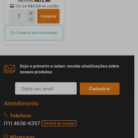
R$79,90
R$72,90
12x de
R$6,89
no cartão
Comprar
Comprar pelo whatsapp
Seja o primeiro a saber, receba atualizações sobre
nossos produtos
Cadastrar
Atendimento
Telefone:
(11) 4636-6357
Central de vendas
Whatsapp: