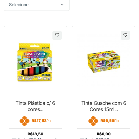
Tinta Plástica c/ 6
Tinta Guache com 6
cores...
Cores 15ml...
R$17,58
R$6,56
Pix
Pix
R$18,50
R$6,90