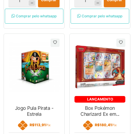
Comprar pelo whatsapp
Comprar pelo whatsapp
LANÇAMENTO
Jogo Pula Pirata -
Box Pokémon
Estrela
Charizard Ex em...
R$113,91
R$180,41
Pix
Pix