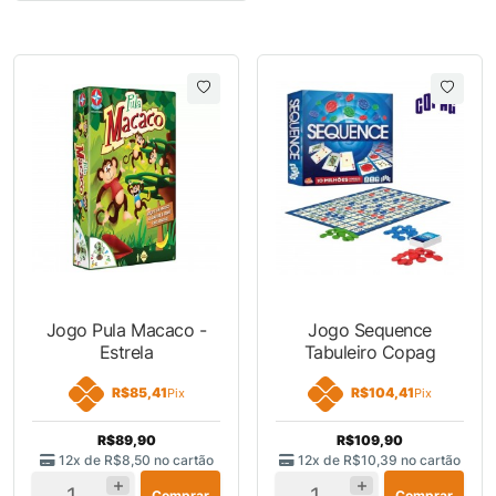
Jogo Pula Macaco -
Jogo Sequence
Estrela
Tabuleiro Copag
R$85,41
R$104,41
Pix
Pix
R$89,90
R$109,90
12x de
R$8,50
no cartão
12x de
R$10,39
no cartão
Comprar
Comprar